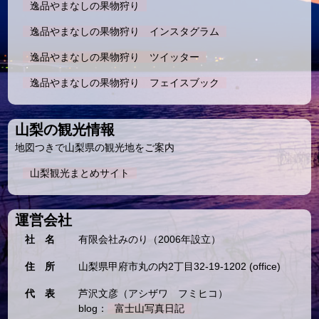
逸品やまなしの果物狩り
逸品やまなしの果物狩り インスタグラム
逸品やまなしの果物狩り ツイッター
逸品やまなしの果物狩り フェイスブック
山梨の観光情報
地図つきで山梨県の観光地をご案内
山梨観光まとめサイト
運営会社
社 名
有限会社みのり（2006年設立）
住 所
山梨県甲府市丸の内2丁目32-19-1202 (office)
代 表
芦沢文彦（アシザワ フミヒコ）
blog：
富士山写真日記